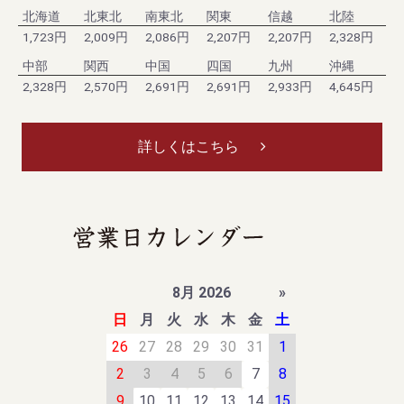
北海道
北東北
南東北
関東
信越
北陸
1,723円
2,009円
2,086円
2,207円
2,207円
2,328円
中部
関西
中国
四国
九州
沖縄
2,328円
2,570円
2,691円
2,691円
2,933円
4,645円
詳しくはこちら
8月 2026
»
日
月
火
水
木
金
土
26
27
28
29
30
31
1
2
3
4
5
6
7
8
9
10
11
12
13
14
15