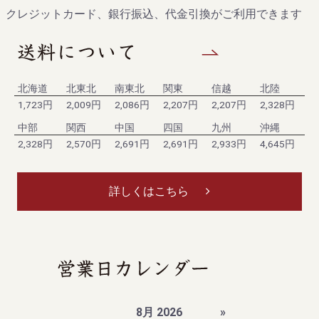
クレジットカード、銀行振込、代金引換がご利用できます
北海道
北東北
南東北
関東
信越
北陸
1,723円
2,009円
2,086円
2,207円
2,207円
2,328円
中部
関西
中国
四国
九州
沖縄
2,328円
2,570円
2,691円
2,691円
2,933円
4,645円
詳しくはこちら
8月 2026
»