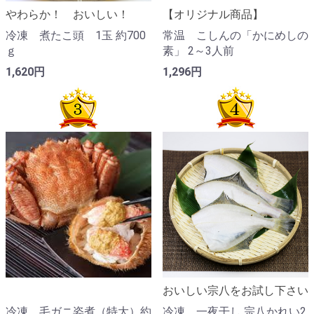
やわらか！ おいしい！
【オリジナル商品】
冷凍 煮たこ頭 1玉 約700
常温 こしんの「かにめしの
ｇ
素」 2～3人前
1,620円
1,296円
おいしい宗八をお試し下さい
冷凍 毛ガニ姿煮（特大）約
冷凍 一夜干し 宗八かれい2