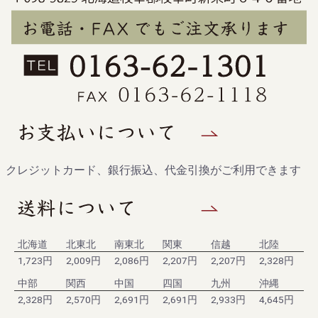
クレジットカード、銀行振込、代金引換がご利用できます
北海道
北東北
南東北
関東
信越
北陸
1,723円
2,009円
2,086円
2,207円
2,207円
2,328円
中部
関西
中国
四国
九州
沖縄
2,328円
2,570円
2,691円
2,691円
2,933円
4,645円