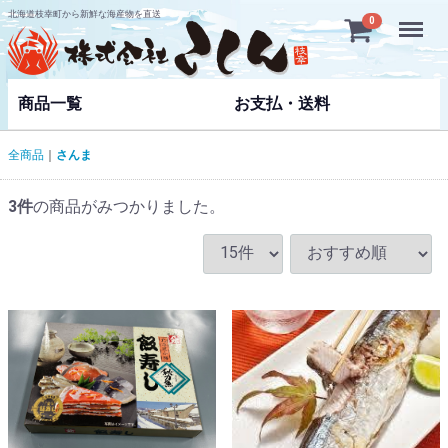
北海道枝幸町から新鮮な海産物を直送
Menu
0
商品一覧
お支払・送料
全商品
さんま
3
件
の商品がみつかりました。