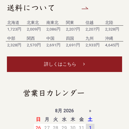
北海道
北東北
南東北
関東
信越
北陸
1,723円
2,009円
2,086円
2,207円
2,207円
2,328円
中部
関西
中国
四国
九州
沖縄
2,328円
2,570円
2,691円
2,691円
2,933円
4,645円
詳しくはこちら
8月 2026
»
日
月
火
水
木
金
土
26
27
28
29
30
31
1