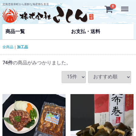
北海道枝幸町から新鮮な海産物を直送
Menu
0
商品一覧
お支払・送料
全商品
加工品
74
件
の商品がみつかりました。