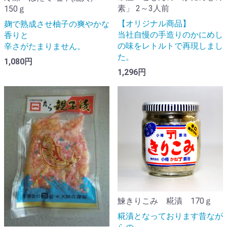
素」 2～3人前
150ｇ
【オリジナル商品】
麹で熟成させ柚子の爽やかな
当社自慢の手造りのかにめし
香りと
の味をレトルトで再現しまし
辛さがたまりません。
た。
1,080円
1,296円
鰊きりこみ 糀漬 170ｇ
糀漬となっております昔なが