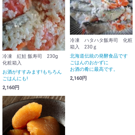
冷凍 ハタハタ飯寿司 化粧
箱入 230ｇ
北海道伝統の発酵食品です
冷凍 紅鮭 飯寿司 230g
ごはんのおかずに
化粧箱入
お酒の肴に最高です。
お酒がすすみます!もちろん
2,160円
ごはんにも!
2,160円