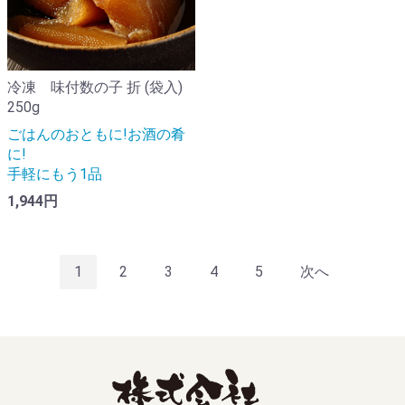
冷凍 味付数の子 折 (袋入)
250g
ごはんのおともに!お酒の肴
に!
手軽にもう1品
1,944円
1
2
3
4
5
次へ