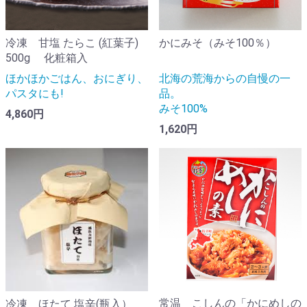
冷凍 甘塩 たらこ (紅葉子)
かにみそ（みそ100％）
500g 化粧箱入
ほかほかごはん、おにぎり、
北海の荒海からの自慢の一
パスタにも!
品。
みそ100%
4,860円
1,620円
常温 こしんの「かにめしの
冷凍 ほたて 塩辛(瓶入）