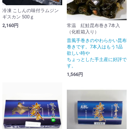
冷凍 こしんの味付ラムジン
ギスカン 500ｇ
常温 紅鮭昆布巻き7本入
2,160円
（化粧箱入り）
昔風手巻きのやわらかい昆布
巻きです。7本入はもう1品
欲しい時や
ちょっとした手土産に好評で
す。
1,566円