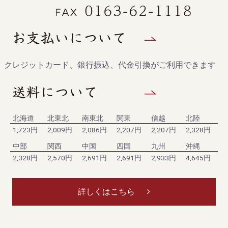
クレジットカード、銀行振込、代金引換がご利用できます
北海道
北東北
南東北
関東
信越
北陸
1,723円
2,009円
2,086円
2,207円
2,207円
2,328円
中部
関西
中国
四国
九州
沖縄
2,328円
2,570円
2,691円
2,691円
2,933円
4,645円
詳しくはこちら