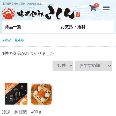
北海道枝幸町から新鮮な海産物を直送
Menu
0
商品一覧
お支払・送料
全商品
昆布巻
1
件
の商品がみつかりました。
冷凍 綺羅漬 400ｇ